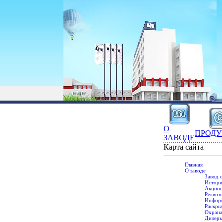
О
ПРОД
ЗАВОДЕ
Карта сайта
Главная
О заводе
Завод 
Истори
Акцион
Реквиз
Информ
Раскры
Охрана
Дилеры